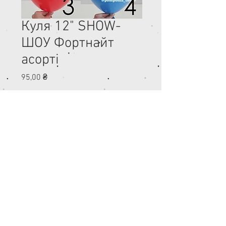
Куля 12" SHOW-
ШОУ Фортнайт
асорті
Ціна
95,00 ₴
Напишіть свої побажання:)
(Необов'язково)
0/500
Кількість
*
Додати у кошик