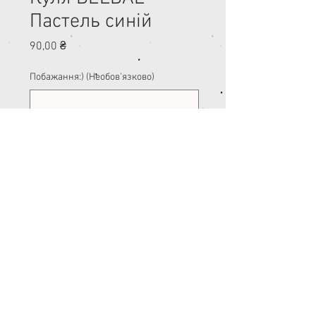
Пастель синій
Ціна
90,00 ₴
Побажання:) (Необов'язково)
0/500
Кількість
*
Додати у кошик
Синій куля пастель. Розміри у
надутому вигляді близько 30 см.