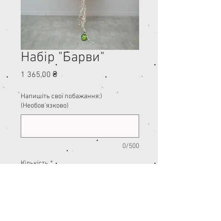
Набір "Барви"
Ціна
1 365,00 ₴
Напишіть свої побажання:)
(Необов'язково)
0/500
Кількість
*
Додати у кошик