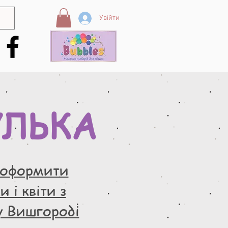
Увійти
УЛЬКА
 оформити
 і квіти з
у Вишгороді