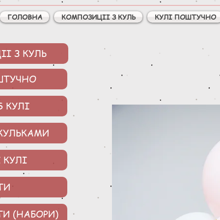
ГОЛОВНА
КОМПОЗИЦІІ З КУЛЬ
КУЛІ ПОШТУЧНО
І З КУЛЬ
ШТУЧНО
S КУЛІ
 КУЛЬКАМИ
 КУЛІ
ТИ
ТИ (НАБОРИ)