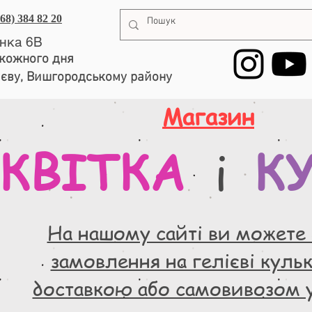
068) 384 82 20
енка 6В
, кожного дня
иєву, Вишгородському району
Магазин
КВІТКА
К
і
На нашому сайті ви можете
замовлення на гелієві кульки
доставкою або самовивозом 