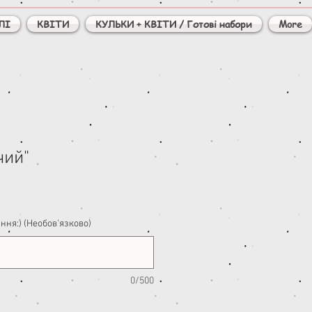
ЛІ
КВІТИ
КУЛЬКИ + КВІТИ / Готові набори
More
чий"
ння:) (Необов'язково)
0/500