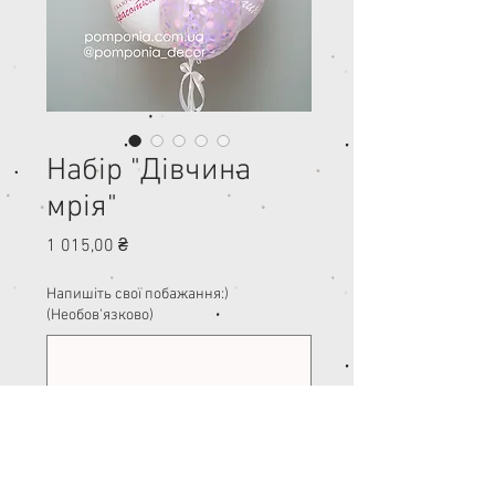
Набір "Дівчина
мрія"
Ціна
1 015,00 ₴
Напишіть свої побажання:)
(Необов'язково)
0/500
Кількість
*