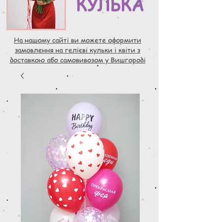
КУЛЬКА
На нашому сайті ви можете оформити
замовлення на гелієві кульки і квіти з
доставкою або самовивозом у Вишгороді