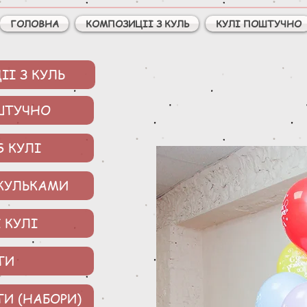
ГОЛОВНА
КОМПОЗИЦІІ З КУЛЬ
КУЛІ ПОШТУЧНО
І З КУЛЬ
ШТУЧНО
S КУЛІ
 КУЛЬКАМИ
 КУЛІ
ТИ
ТИ (НАБОРИ)