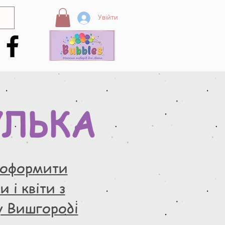
Увійти
УЛЬКА
 оформити
 і квіти з
у Вишгороді