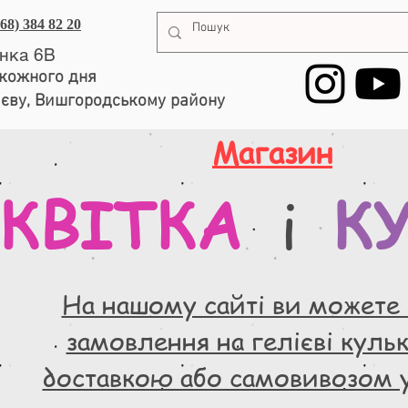
068) 384 82 20
енка 6В
, кожного дня
иєву, Вишгородському району
Магазин
КВІТКА
К
і
На нашому сайті ви можете
замовлення на гелієві кульки
доставкою або самовивозом 