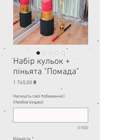
Набір кульок +
піньята "Помада"
Ціна
1 745,00 ₴
Напишіть свої побажання:)
(Необов'язково)
0/500
Кількість
*