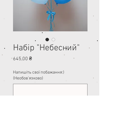
Набір "Небесний"
Ціна
645,00 ₴
Напишіть свої побажання:)
(Необов'язково)
0/500
Кількість
*