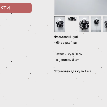
АКТИ
Фольговані кулі:
- біла зірка 1 шт.
Латексні кулі 30 см:
- з написом 8 шт.
Утримувач для куль 1 шт.