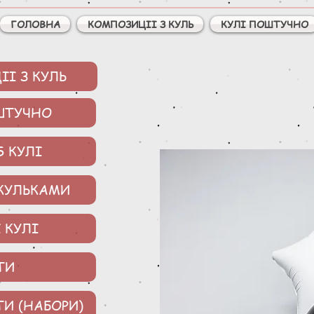
ГОЛОВНА
КОМПОЗИЦІІ З КУЛЬ
КУЛІ ПОШТУЧНО
І З КУЛЬ
ШТУЧНО
S КУЛІ
 КУЛЬКАМИ
 КУЛІ
ТИ
ТИ (НАБОРИ)