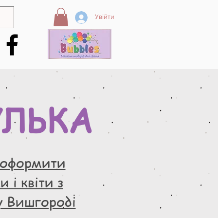
Увійти
УЛЬКА
 оформити
 і квіти з
у Вишгороді