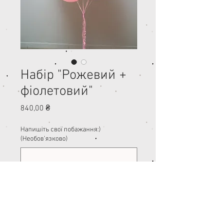
Набір "Рожевий +
фіолетовий"
Ціна
840,00 ₴
Напишіть свої побажання:)
(Необов'язково)
0/500
Кількість
*