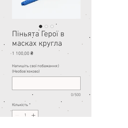
Піньята Герої в
масках кругла
Ціна
1 100,00 ₴
Напишіть свої побажання:)
(Необов'язково)
0/500
Кількість
*