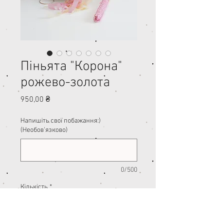
Піньята "Корона"
рожево-золота
Ціна
950,00 ₴
Напишіть свої побажання:)
(Необов'язково)
0/500
Кількість
*