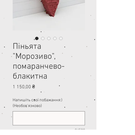
Піньята
"Морозиво",
помаранчево-
блакитна
Ціна
1 150,00 ₴
Напишіть свої побажання:)
(Необов'язково)
0/500