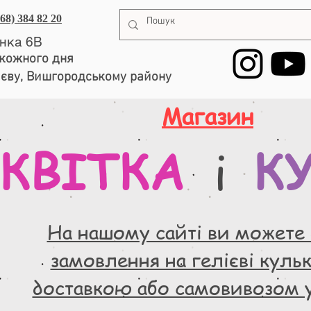
068) 384 82 20
енка 6В
, кожного дня
иєву, Вишгородському району
Магазин
КВІТКА
К
і
На нашому сайті ви можете
замовлення на гелієві кульки
доставкою або самовивозом 