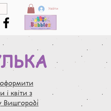
Увійти
УЛЬКА
 оформити
 і квіти з
у Вишгороді