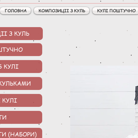
ГОЛОВНА
КОМПОЗИЦІІ З КУЛЬ
КУЛІ ПОШТУЧНО
І З КУЛЬ
ШТУЧНО
S КУЛІ
 КУЛЬКАМИ
 КУЛІ
ТИ
ТИ (НАБОРИ)