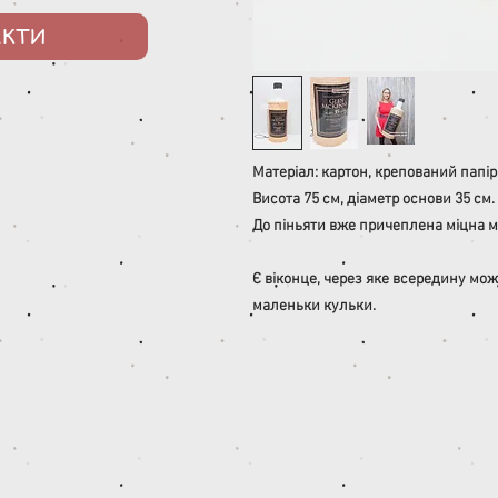
АКТИ
Матеріал: картон, крепований папір
Висота 75 см, діаметр основи 35 см.
До піньяти вже причеплена міцна м
Є віконце, через яке всередину мож
маленьки кульки.