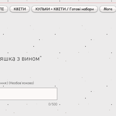
ЛІ
КВІТИ
КУЛЬКИ + КВІТИ / Готові набори
More
ляшка з вином"
ння:) (Необов'язково)
0/500