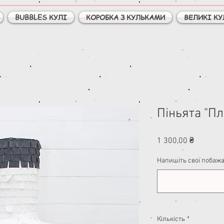
BUBBLES КУЛІ
КОРОБКА З КУЛЬКАМИ
ВЕЛИКІ КУ
Піньята "П
Ціна
1 300,00 ₴
Напишіть свої побажа
Кількість
*