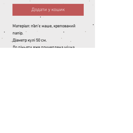
Додати у кошик
Матеріал: пап'є маше, крепований
папір.
Діаметр кулі 50 см.
До піньяти вже причеплена міцна
мотузка.
Є віконце, через яке всередину можна
додати цукерки, іграшки, конфетті,
маленьки кульки.
У нас можна придбати:
- конфетті (45 грн);
- 10 мінікульок (40 грн);
- дерев'яну біту для розбивання
піньяти (90 грн).