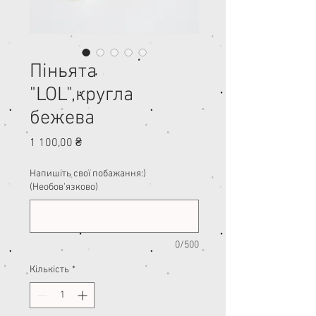
Піньята
"LOL",кругла
бежева
Ціна
1 100,00 ₴
Напишіть свої побажання:)
(Необов'язково)
0/500
Кількість
*