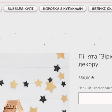
BUBBLES КУЛІ
КОРОБКА З КУЛЬКАМИ
ВЕЛИКІ КУ
Пінята "Зір
декору
Ціна
550,00 ₴
Напишіть свої побажа