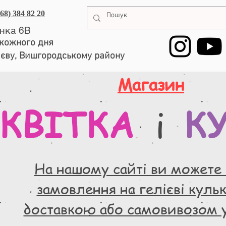
068) 384 82 20
енка 6В
, кожного дня
иєву, Вишгородському району
Магазин
КВІТКА
К
і
На нашому сайті ви можете
замовлення на гелієві кульки
доставкою або самовивозом 