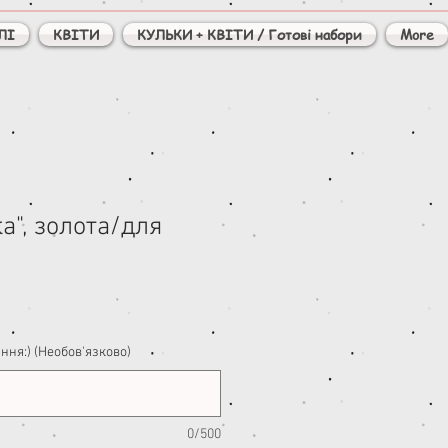
ЛІ
КВІТИ
КУЛЬКИ + КВІТИ / Готові набори
More
ка", золота/для
ння:) (Необов'язково)
0/500