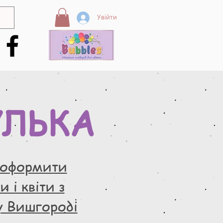
Увійти
УЛЬКА
 оформити
 і квіти з
у Вишгороді