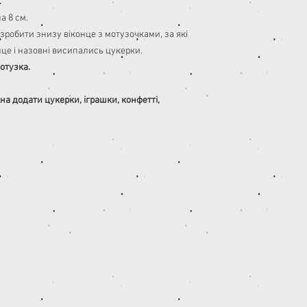
.
а 8 см.
зробити знизу віконце з мотузочками, за які
нце і назовні висипались цукерки.
отузка.
на додати цукерки, іграшки, конфетті,