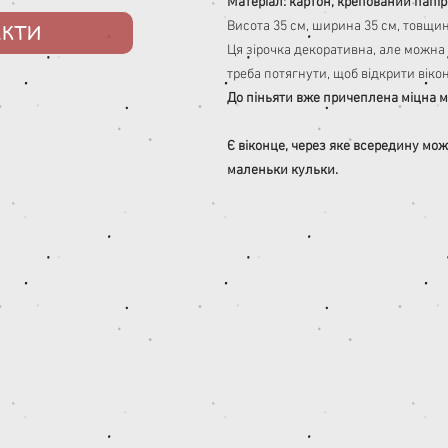
Матеріал: картон, крепований папір
Висота 35 см, ширина 35 см, товщин
АКТИ
Ця зірочка декоративна, але можна 
треба потягнути, щоб відкрити віко
До піньяти вже причеплена міцна м
Є віконце, через яке всередину мож
маленьки кульки.