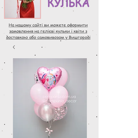
КУЛЬКА
На нашому сайті ви можете оформити
замовлення на гелієві кульки і квіти з
доставкою або самовивозом у Вишгороді