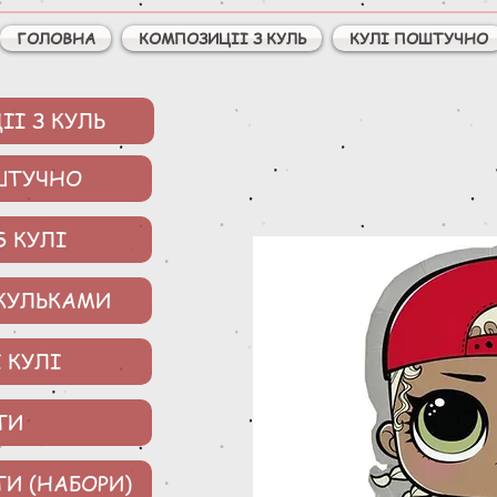
ГОЛОВНА
КОМПОЗИЦІІ З КУЛЬ
КУЛІ ПОШТУЧНО
І З КУЛЬ
ШТУЧНО
S КУЛІ
 КУЛЬКАМИ
 КУЛІ
ТИ
ТИ (НАБОРИ)