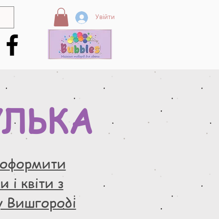
Увійти
УЛЬКА
 оформити
 і квіти з
у Вишгороді