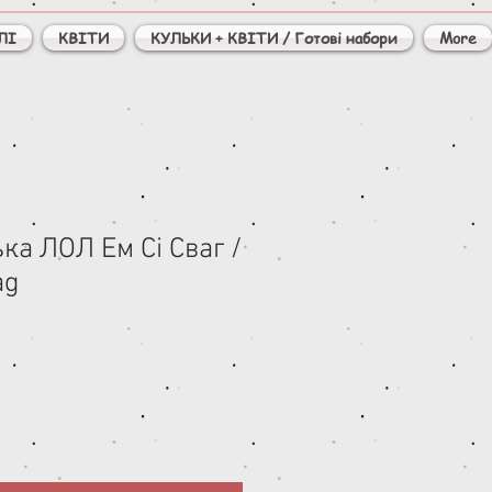
ЛІ
КВІТИ
КУЛЬКИ + КВІТИ / Готові набори
More
ка ЛОЛ Ем Сі Сваг /
ag