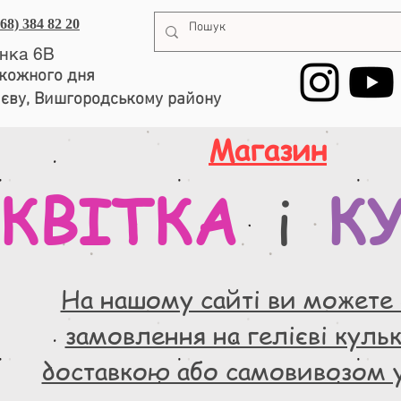
068) 384 82 20
енка 6В
, кожного дня
иєву, Вишгородському району
Магазин
КВІТКА
К
і
На нашому сайті ви можете
замовлення на гелієві кульки
доставкою або самовивозом 