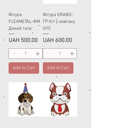
Фігура
Фігура GRABO-
FLEXMETAL-ФМ
ГР Кіт у ковпаку
Дикий тигр
(УП)
Price
Price
UAH 500.00
UAH 600.00
Add to Cart
Add to Cart