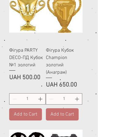
Фігура PARTY
Фігура Кубок
DECO-ПД Кубок
Champion
№1 золотий
золотий
(Анаграм)
Price
UAH 500.00
Price
UAH 650.00
Add to Cart
Add to Cart