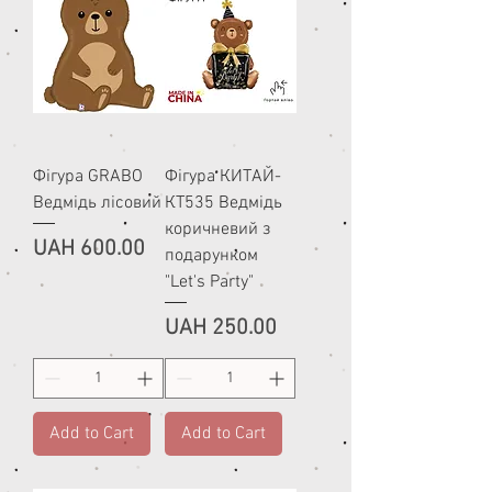
Фігура GRABO
Фігура КИТАЙ-
Ведмідь лісовий
КТ535 Ведмідь
коричневий з
Price
UAH 600.00
подарунком
"Let's Party"
Price
UAH 250.00
Add to Cart
Add to Cart