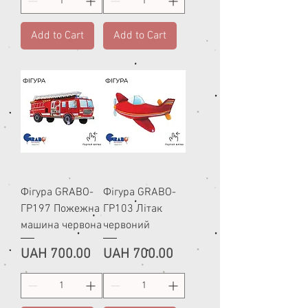
Add to Cart
Add to Cart
Фігура GRABO-
Фігура GRABO-
ГР197 Пожежна
ГР103 Літак
машина червона
червоний
Price
Price
UAH 700.00
UAH 700.00