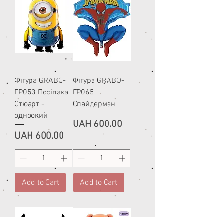
Фігура GRABO-
Фігура GRABO-
ГР053 Посіпака
ГР065
Стюарт -
Спайдермен
одноокий
Price
UAH 600.00
Price
UAH 600.00
Add to Cart
Add to Cart