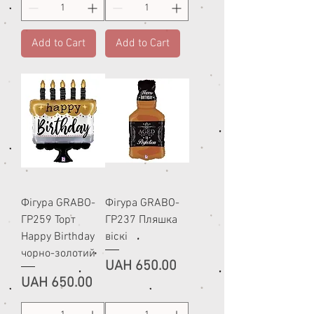
Add to Cart
Add to Cart
Фігура GRABO-
Фігура GRABO-
ГР259 Торт
ГР237 Пляшка
Happy Birthday
віскі
чорно-золотий
Price
UAH 650.00
Price
UAH 650.00