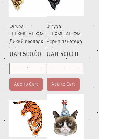
Фігура
Фігура
FLEXMETAL-ФМ
FLEXMETAL-ФМ
Дикий леопард
Чорна панетера
Price
Price
UAH 500.00
UAH 500.00
Add to Cart
Add to Cart