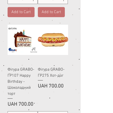
Add to Cart
Add to Cart
Фігура GRABO-
Фігура GRABO-
ГР107 Happy
ГР275 Хот-дог
Birthday -
Price
UAH 700.00
Шоколадний
торт
Price
UAH 700.00