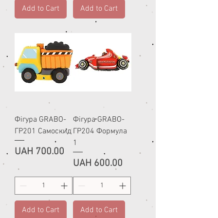
Add to Cart
Add to Cart
Фігура GRABO-
Фігура GRABO-
ГР201 Самоскид
ГР204 Формула
1
Price
UAH 700.00
Price
UAH 600.00
Add to Cart
Add to Cart