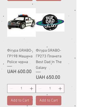
Фігура GRABO-
Фігура GRABO-
ГР198 Машина
ГР273 Планета
Police чорна
Best Dad In The
Galaxy
Price
UAH 600.00
Price
UAH 650.00
Add to Cart
Add to Cart