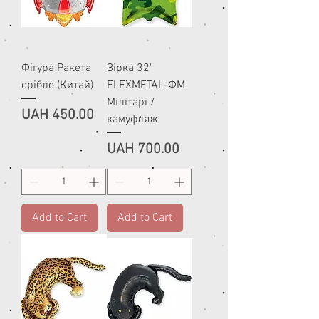
Фігура Ракета
Зірка 32"
срібло (Китай)
FLEXMETAL-ФМ
Мілітарі /
Price
UAH 450.00
камуфляж
Price
UAH 700.00
Add to Cart
Add to Cart