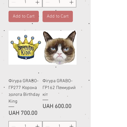
Add to Cart
Add to Cart
Фігура GRABO-
Фігура GRABO-
ГР277 Корона
ГР162 Похмурий
золота Birthday
кіт
King
Price
UAH 600.00
Price
UAH 700.00