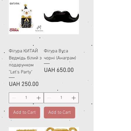
Фігура КИТАЙ
Фігура Вуса
Ведмідь білий з
чорні (Анаграм)
подарунком
Price
UAH 650.00
"Let's Party"
Price
UAH 250.00
Add to Cart
Add to Cart