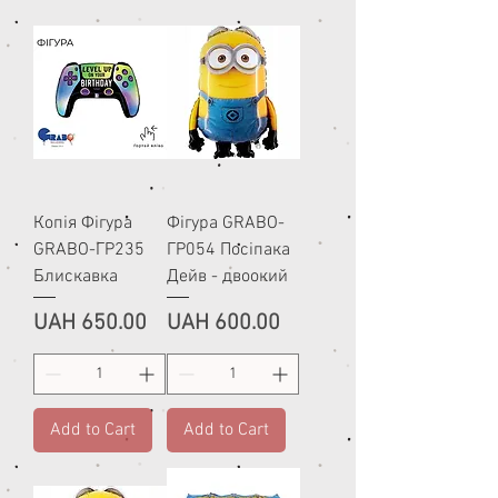
Копія Фігура
Фігура GRABO-
GRABO-ГР235
ГР054 Посіпака
Блискавка
Дейв - двоокий
Price
Price
UAH 650.00
UAH 600.00
Add to Cart
Add to Cart