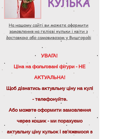
КУЛЬКА
На нашому сайті ви можете оформити
замовлення на гелієві кульки і квіти з
доставкою або самовивозом у Вишгороді
УВАГА!
Ціна на фольговані фігури - НЕ
АКТУАЛЬНА!
Щоб дізнатись актуальну ціну на кулі
- телефонуйте.
Або можете оформити замовлення
через кошик - ми порахуємо
актуальну ціну кульок і зв'яжемося з