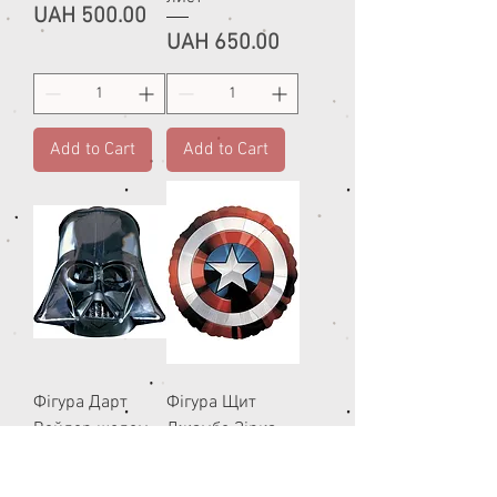
Price
UAH 500.00
Price
UAH 650.00
Add to Cart
Add to Cart
Фігура Дарт
Фігура Щит
Вейдер шолом
Джамбо Зірка
(Анаграм)
(Анаграм)