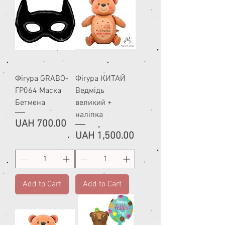
Фігура GRABO-
Фігура КИТАЙ
ГР064 Маска
Ведмідь
Бетмена
великий +
наліпка
Price
UAH 700.00
Price
UAH 1,500.00
Add to Cart
Add to Cart