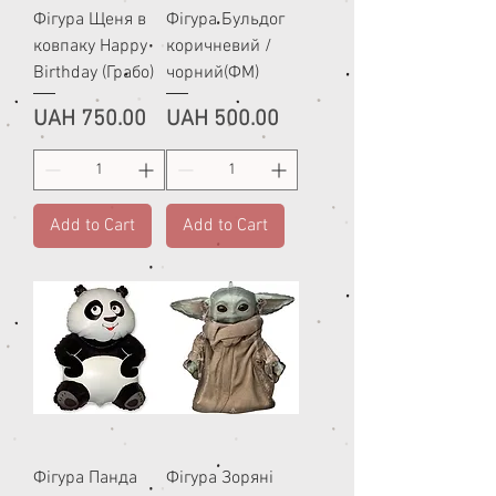
Фігура Щеня в
Фігура Бульдог
ковпаку Happy
коричневий /
Birthday (Грабо)
чорний(ФМ)
Price
Price
UAH 750.00
UAH 500.00
Add to Cart
Add to Cart
Фігура Панда
Фігура Зоряні