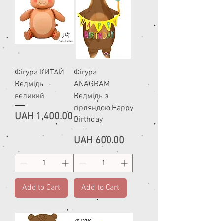
Фігура КИТАЙ
Фігура
Ведмідь
ANAGRAM
великий
Ведмідь з
гірляндою Happy
Price
UAH 1,400.00
Birthday
Price
UAH 600.00
Add to Cart
Add to Cart