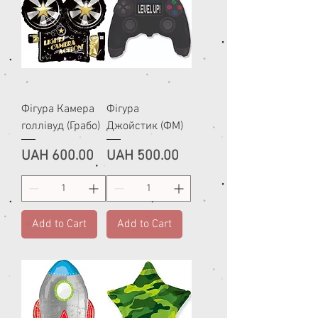
Фігура Камера
Фігура
голлівуд (Грабо)
Джойстик (ФМ)
Price
Price
UAH 600.00
UAH 500.00
Add to Cart
Add to Cart