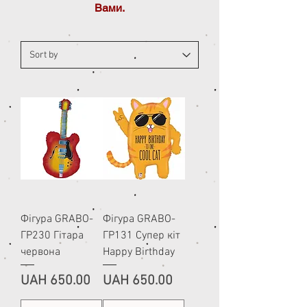
Вами.
Фігура GRABO-
Фігура GRABO-
ГР230 Гітара
ГР131 Супер кіт
червона
Happy Birthday
Price
Price
UAH 650.00
UAH 650.00