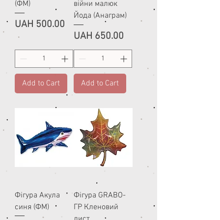
(ФМ)
війни малюк
Йода (Анаграм)
Price
UAH 500.00
Price
UAH 650.00
Add to Cart
Add to Cart
Фігура Акула
Фігура GRABO-
синя (ФМ)
ГР Кленовий
лист