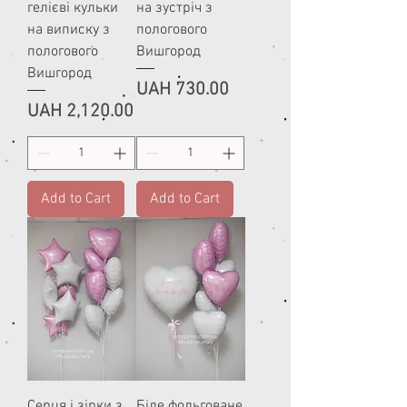
гелієві кульки
на зустріч з
на виписку з
пологового
пологового
Вишгород
Вишгород
Price
UAH 730.00
Price
UAH 2,120.00
Add to Cart
Add to Cart
Серця і зірки з
Біле фольговане