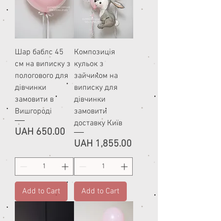
Шар баблс 45
Композиція
см на виписку з
кульок з
пологового для
зайчиком на
дівчинки
виписку для
замовити в
дівчинки
Вишгороді
замовити
доставку Київ
Price
UAH 650.00
Price
UAH 1,855.00
Add to Cart
Add to Cart