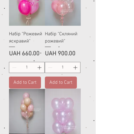
Набір "Рожевий
Набір "Скляний
яскравий"
рожевий"
Price
Price
UAH 660.00
UAH 900.00
Add to Cart
Add to Cart