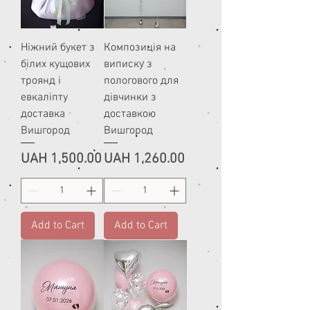
Ніжний букет з
Композиція на
білих кущових
виписку з
троянд і
пологового для
евкаліпту
дівчинки з
доставка
доставкою
Вишгород
Вишгород
Price
Price
UAH 1,500.00
UAH 1,260.00
Add to Cart
Add to Cart