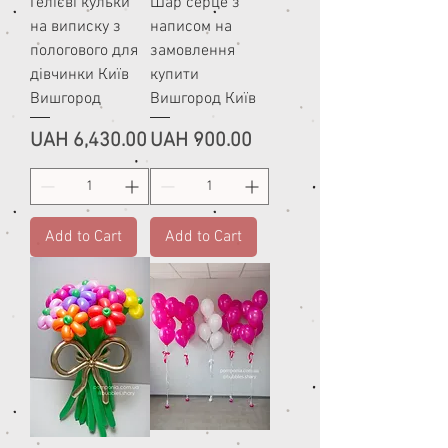
Гелієві кульки
Шар серце з
на виписку з
написом на
пологового для
замовлення
дівчинки Київ
купити
Вишгород
Вишгород Київ
Price
Price
UAH 6,430.00
UAH 900.00
Add to Cart
Add to Cart