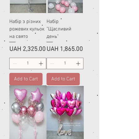
Набір з різних
Набір
рожевих кульок
"Щасливий
на свято
день"
Price
Price
UAH 2,325.00
UAH 1,865.00
Add to Cart
Add to Cart