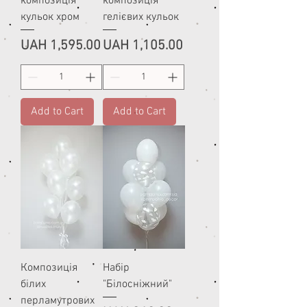
композиція
композиція
кульок хром
гелієвих кульок
Price
Price
UAH 1,595.00
UAH 1,105.00
Add to Cart
Add to Cart
Композиція
Набір
білих
"Білосніжний"
перламутрових