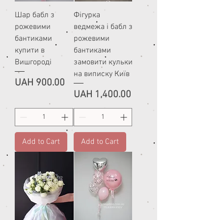
Шар бабл з
Фігурка
рожевими
ведмежа і бабл з
бантиками
рожевими
купити в
бантиками
Вишгороді
замовити кульки
на виписку Київ
Price
UAH 900.00
Price
UAH 1,400.00
Add to Cart
Add to Cart