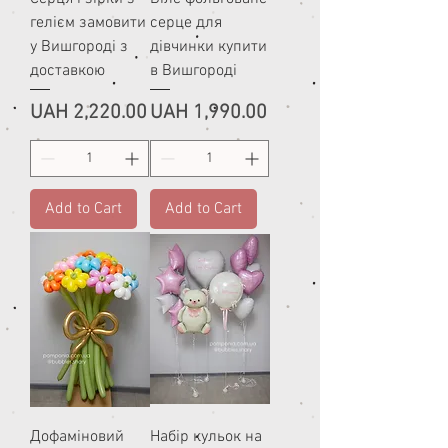
гелієм замовити
серце для
у Вишгороді з
дівчинки купити
доставкою
в Вишгороді
Price
Price
UAH 2,220.00
UAH 1,990.00
Add to Cart
Add to Cart
Дофаміновий
Набір кульок на