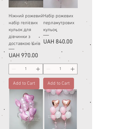
Ніжний рожевий
Набір рожевих
набір гелієвих
перламутрових
кульок для
кульок
дівчинки з
Price
UAH 840.00
доставкою Київ
Price
UAH 970.00
Add to Cart
Add to Cart