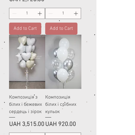
Add to Cart
Add to Cart
Композиція з
Композиція
білих і бежевих
білих і срібних
сердець і зірок
кульок
Price
Price
UAH 3,515.00
UAH 920.00