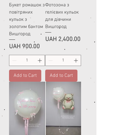
Букет ромашок з
Фотозона з
повітряних
гелієвих кульок
кульок з
для дівчини
золотим бантом
Вишгород
Вишгород
Price
UAH 2,400.00
Price
UAH 900.00
Add to Cart
Add to Cart