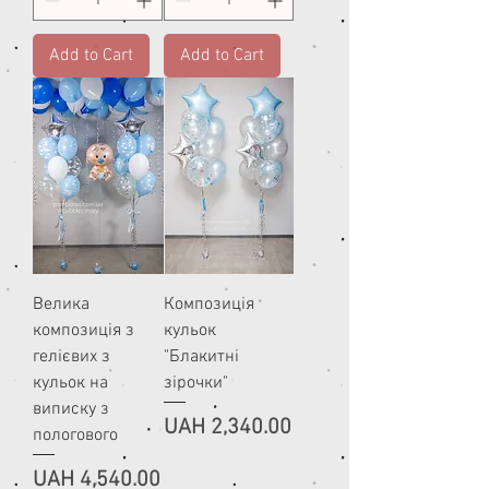
Add to Cart
Add to Cart
Велика
Композиція
композиція з
кульок
гелієвих з
"Блакитні
кульок на
зірочки"
виписку з
Price
UAH 2,340.00
пологового
Price
UAH 4,540.00