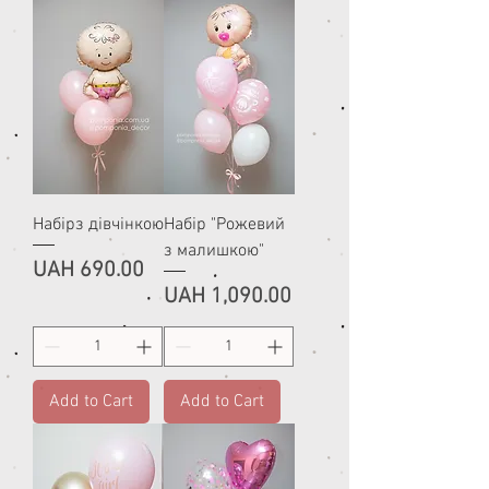
Набірз дівчінкою
Набір "Рожевий
з малишкою"
Price
UAH 690.00
Price
UAH 1,090.00
Add to Cart
Add to Cart