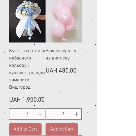
Букет з гортензії
Рожеві кульки
небесного
на виписку
кольору і
Price
UAH 480.00
кущової троянди
замовити
Вишгород
Price
UAH 1,900.00
Add to Cart
Add to Cart