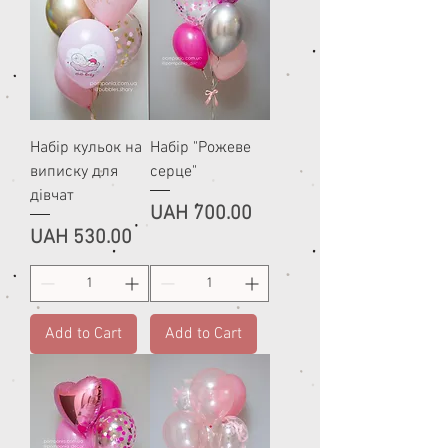
Набір кульок на
Набір "Рожеве
виписку для
серце"
дівчат
Price
UAH 700.00
Price
UAH 530.00
Add to Cart
Add to Cart