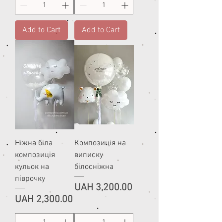
Add to Cart
Add to Cart
Ніжна біла
Композиція на
композиція
виписку
кульок на
білосніжна
піврочку
Price
UAH 3,200.00
Price
UAH 2,300.00