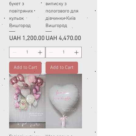
букет з
виписку з
повітряних
пологового для
кульок
дівчинки Київ
Вишгород
Вишгород
Price
Price
UAH 1,200.00
UAH 4,470.00
Add to Cart
Add to Cart