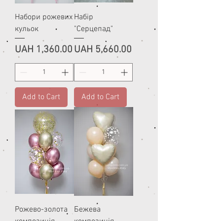
Набори рожевих
Набір
кульок
"Серцепад"
Price
Price
UAH 1,360.00
UAH 5,660.00
Add to Cart
Add to Cart
Рожево-золота
Бежева