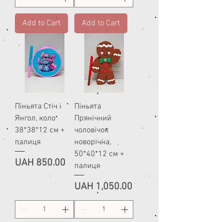
Add to Cart
Add to Cart
Піньята Стіч і
Піньята
Янгол, коло
Прянічний
38*38*12 см +
чоловічок
палиця
новорічна,
50*40*12 см +
Price
UAH 850.00
палиця
Price
UAH 1,050.00