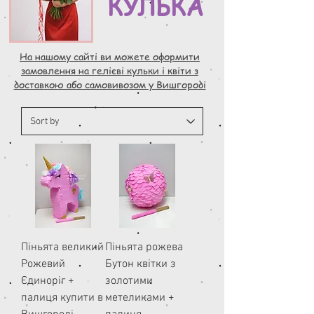
КУЛЬКА
На нашому сайті ви можете оформити
замовлення на гелієві кульки і квіти з
доставкою або самовивозом у Вишгороді
Піньята великий
Піньята рожева
Рожевий
Бутон квітки з
Єдиноріг +
золотими
палиця купити в
метеликами +