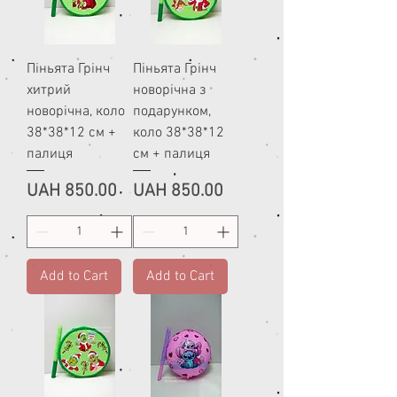
Піньята Грінч
Піньята Грінч
хитрий
новорічна з
новорічна, коло
подарунком,
38*38*12 см +
коло 38*38*12
палиця
см + палиця
Price
Price
UAH 850.00
UAH 850.00
Add to Cart
Add to Cart