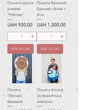
Піньята кругла
Піньята Великий
рожева
Єдиноріг білий +
"Роблокс"
біта
Price
Price
UAH 900.00
UAH 1,300.00
Add to Cart
Add to Cart
Піньята
Піньята Among
"Пончик",
Us блакитна в
бежевий
ковпачку