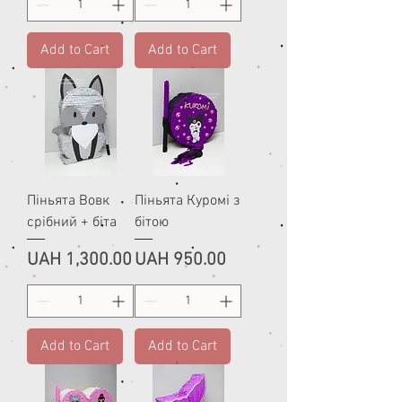
Add to Cart
Add to Cart
Піньята Вовк
Піньята Куромі з
срібний + біта
бітою
Price
Price
UAH 1,300.00
UAH 950.00
Add to Cart
Add to Cart