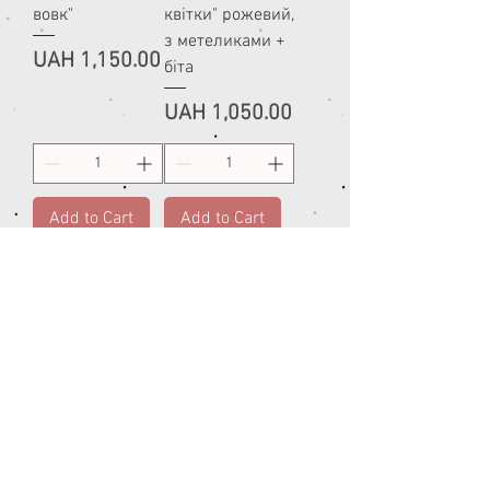
вовк"
квітки" рожевий,
з метеликами +
Price
UAH 1,150.00
біта
Price
UAH 1,050.00
Add to Cart
Add to Cart
Піньята
Піньята
Думками
"Думками
навиворіт
навиворіт" + біта