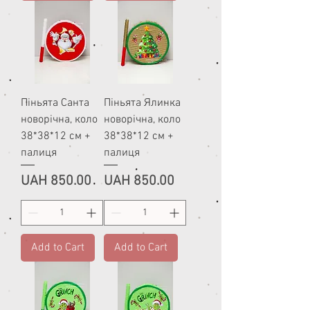
Піньята Санта
Піньята Ялинка
новорічна, коло
новорічна, коло
38*38*12 см +
38*38*12 см +
палиця
палиця
Price
Price
UAH 850.00
UAH 850.00
Add to Cart
Add to Cart