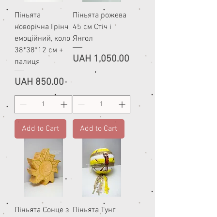
Піньята
Піньята рожева
новорічна Грінч
45 см Стіч і
емоційний, коло
Янгол
38*38*12 см +
Price
UAH 1,050.00
палиця
Price
UAH 850.00
Add to Cart
Add to Cart
Піньята Сонце з
Піньята Тунг