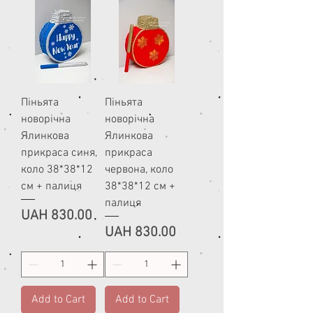
Піньята
Піньята
новорічна
новорічна
Ялинкова
Ялинкова
прикраса синя,
прикраса
коло 38*38*12
червона, коло
см + палиця
38*38*12 см +
палиця
Price
UAH 830.00
Price
UAH 830.00
Add to Cart
Add to Cart