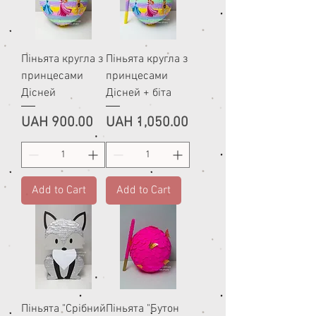
Піньята кругла з
Піньята кругла з
принцесами
принцесами
Дісней
Дісней + біта
Price
Price
UAH 900.00
UAH 1,050.00
Add to Cart
Add to Cart
Піньята "Срібний
Піньята "Бутон