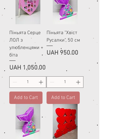
Піньята Серце
Піньята "Хвіст
ЛОЛ з
Русалки", 50 см
улюбленцями +
Price
UAH 950.00
біта
Price
UAH 1,050.00
Add to Cart
Add to Cart