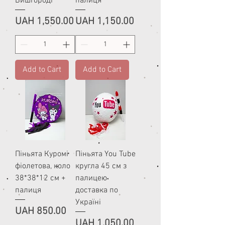
Вишгороді
палиця
Price
Price
UAH 1,550.00
UAH 1,150.00
Add to Cart
Add to Cart
Піньята Куромі
Піньята You Tube
фіолетова, коло
кругла 45 см з
38*38*12 см +
палицею
палиця
доставка по
Україні
Price
UAH 850.00
Price
UAH 1,050.00