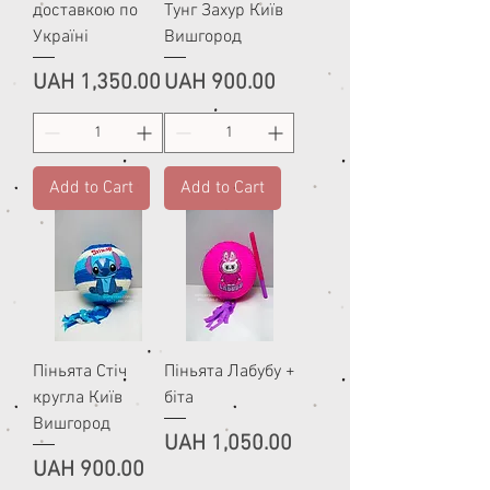
доставкою по
Тунг Захур Київ
Україні
Вишгород
Price
Price
UAH 1,350.00
UAH 900.00
Add to Cart
Add to Cart
Піньята Стіч
Піньята Лабубу +
кругла Київ
біта
Вишгород
Price
UAH 1,050.00
Price
UAH 900.00