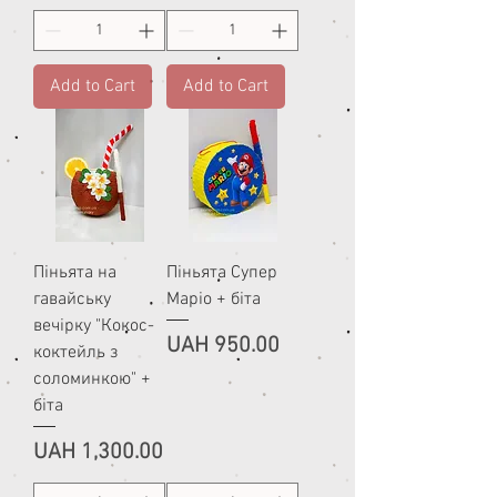
Add to Cart
Add to Cart
Піньята на
Піньята Супер
гавайську
Маріо + біта
вечірку "Кокос-
Price
UAH 950.00
коктейль з
соломинкою" +
біта
Price
UAH 1,300.00