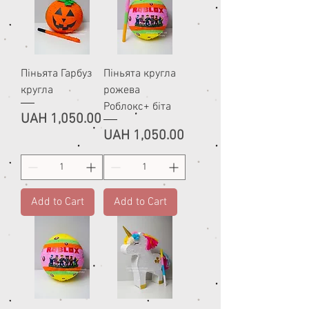
Піньята Гарбуз
Піньята кругла
кругла
рожева
Роблокс+ біта
Price
UAH 1,050.00
Price
UAH 1,050.00
Add to Cart
Add to Cart