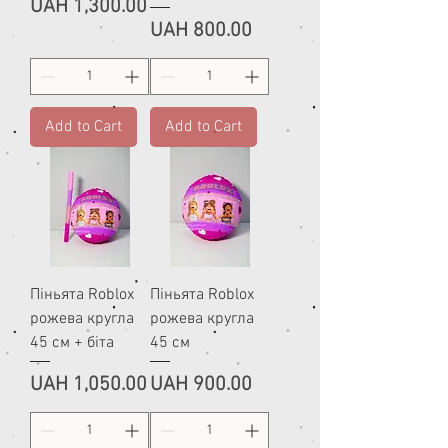
Price
UAH 1,300.00
Price
UAH 800.00
Add to Cart
Add to Cart
Піньята Roblox
Піньята Roblox
рожева кругла
рожева кругла
45 см + біта
45 см
Price
Price
UAH 1,050.00
UAH 900.00