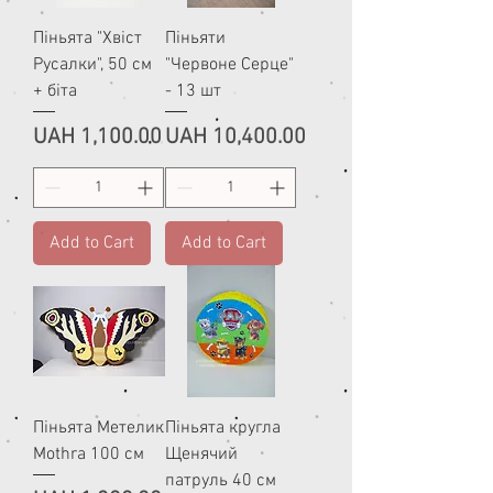
Піньята "Хвіст
Піньяти
Русалки", 50 см
"Червоне Серце"
+ біта
- 13 шт
Price
Price
UAH 1,100.00
UAH 10,400.00
Add to Cart
Add to Cart
Піньята Метелик
Піньята кругла
Mothra 100 см
Щенячий
патруль 40 см