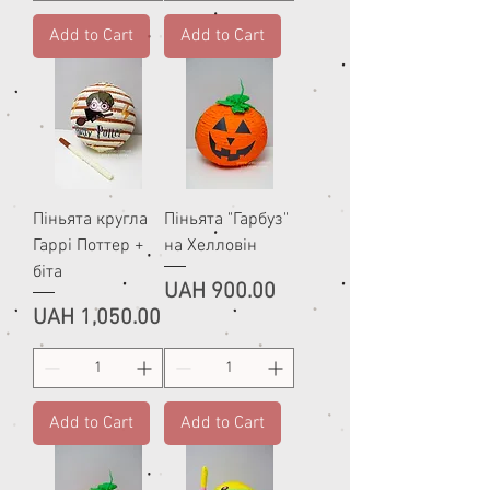
Add to Cart
Add to Cart
Піньята кругла
Піньята "Гарбуз"
Гаррі Поттер +
на Хелловін
біта
Price
UAH 900.00
Price
UAH 1,050.00
Add to Cart
Add to Cart