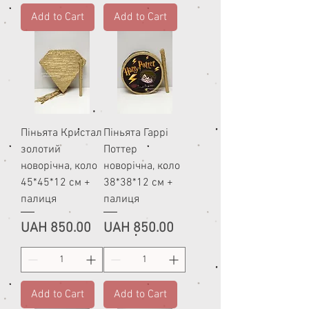
Add to Cart
Add to Cart
Піньята Кристал
Піньята Гаррі
золотий
Поттер
новорічна, коло
новорічна, коло
45*45*12 см +
38*38*12 см +
палиця
палиця
Price
Price
UAH 850.00
UAH 850.00
Add to Cart
Add to Cart