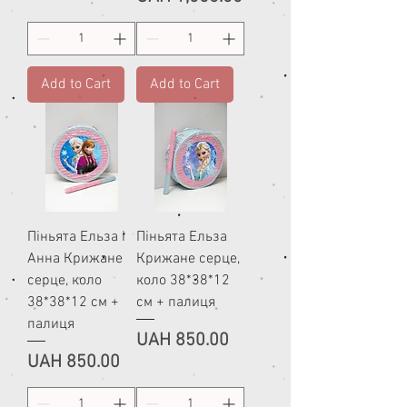
Add to Cart
Add to Cart
Піньята Ельза і
Піньята Ельза
Анна Крижане
Крижане серце,
серце, коло
коло 38*38*12
38*38*12 см +
см + палиця
палиця
Price
UAH 850.00
Price
UAH 850.00