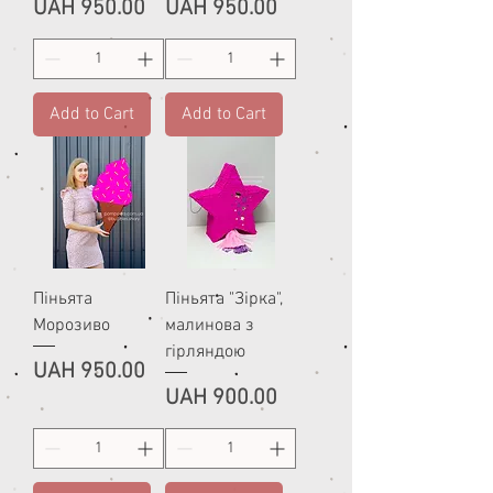
Price
Price
UAH 950.00
UAH 950.00
Add to Cart
Add to Cart
Піньята
Піньята "Зірка",
Морозиво
малинова з
гірляндою
Price
UAH 950.00
Price
UAH 900.00