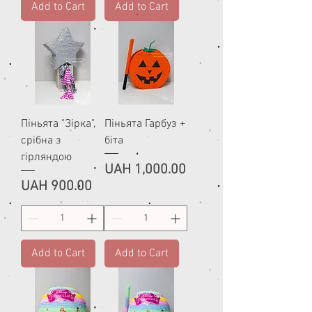
Add to Cart
Add to Cart
Піньята "Зірка",
Піньята Гарбуз +
срібна з
біта
гірляндою
Price
UAH 1,000.00
Price
UAH 900.00
Add to Cart
Add to Cart