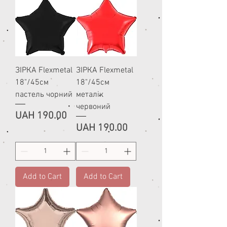
ЗІРКА Flexmetal
ЗІРКА Flexmetal
18"/45см
18"/45см
пастель чорний
металік
червоний
Price
UAH 190.00
Price
UAH 190.00
Add to Cart
Add to Cart