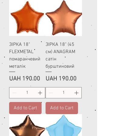
ЗІРКА 18"
ЗІРКА 18" (45
FLEXMETAL
см) ANAGRAM
помаранчевий
сатін
металік
бурштиновий
Price
Price
UAH 190.00
UAH 190.00
Add to Cart
Add to Cart