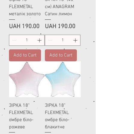
FLEXMETAL
см) ANAGRAM
металік золото
Сатин лимон
Price
Price
UAH 190.00
UAH 190.00
Add to Cart
Add to Cart
ЗІРКА 18"
ЗІРКА 18"
FLEXMETAL
FLEXMETAL
омбре біло-
омбре біло-
рожеве
блакитне