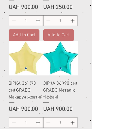
Price
Price
UAH 900.00
UAH 250.00
Add to Cart
Add to Cart
ЗІРКА 36" (90
ЗІРКА 36"(90 см)
см) GRABO
GRABO Металік
Макарун жовтий
тіффані
Price
Price
UAH 900.00
UAH 900.00