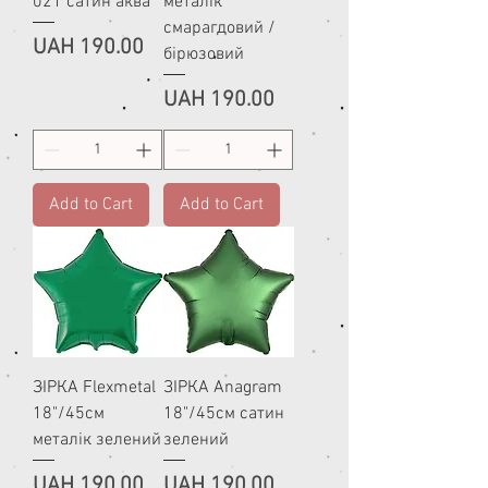
021 сатин аква
металік
смарагдовий /
Price
UAH 190.00
бірюзовий
Price
UAH 190.00
Add to Cart
Add to Cart
ЗІРКА Flexmetal
ЗІРКА Anagram
18"/45см
18"/45см сатин
металік зелений
зелений
Price
Price
UAH 190.00
UAH 190.00