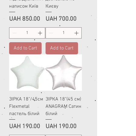
написом Київ
Києву
Price
Price
UAH 850.00
UAH 700.00
Add to Cart
Add to Cart
ЗІРКА 18"/45см
ЗІРКА 18"(45 см)
Flexmetal
ANAGRAM Сатин
пастель білий
білий
Price
Price
UAH 190.00
UAH 190.00