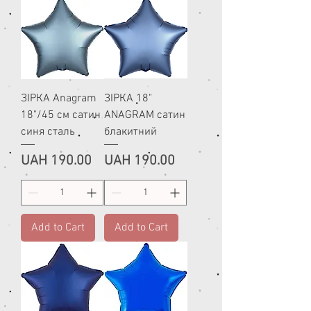
ЗІРКА Anagram
ЗІРКА 18"
18"/45 см сатин
ANAGRAM сатин
синя сталь
блакитний
Price
Price
UAH 190.00
UAH 190.00
Add to Cart
Add to Cart