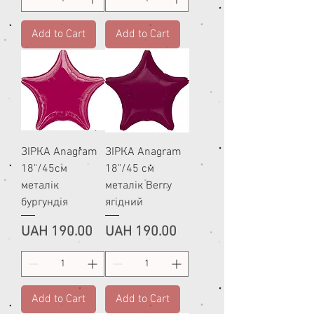
Add to Cart
Add to Cart
ЗІРКА Anagram
ЗІРКА Anagram
18"/45см
18"/45 см
металік
металік Berry
бургундія
ягідний
Price
Price
UAH 190.00
UAH 190.00
Add to Cart
Add to Cart