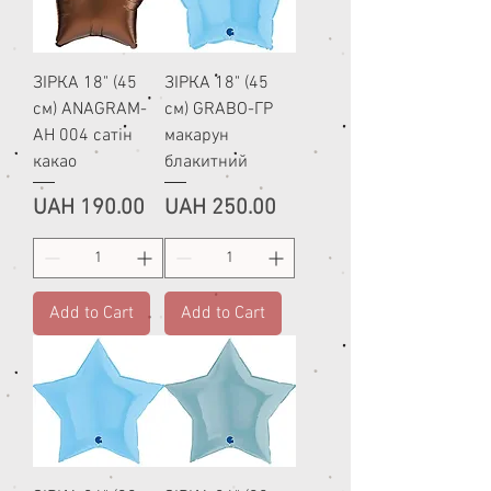
ЗІРКА 18" (45
ЗІРКА 18" (45
см) ANAGRAM-
см) GRABO-ГР
АН 004 сатін
макарун
какао
блакитний
Price
Price
UAH 190.00
UAH 250.00
Add to Cart
Add to Cart