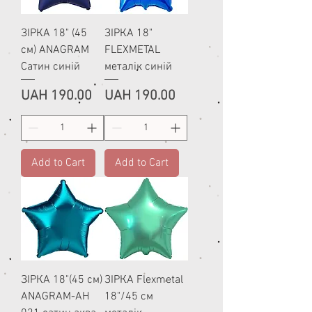
ЗІРКА 18" (45
ЗІРКА 18"
см) ANAGRAM
FLEXMETAL
Сатин синій
металік синій
Price
Price
UAH 190.00
UAH 190.00
Add to Cart
Add to Cart
ЗІРКА 18"(45 см)
ЗІРКА Flexmetal
ANAGRAM-АН
18"/45 см