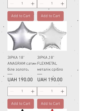
Add to Cart
Add to Cart
ЗІРКА 18"
ЗІРКА 18"
ANAGRAM сатин
FLEXMETAL
біле золото
металік срібло
Price
Price
UAH 190.00
UAH 190.00
Add to Cart
Add to Cart