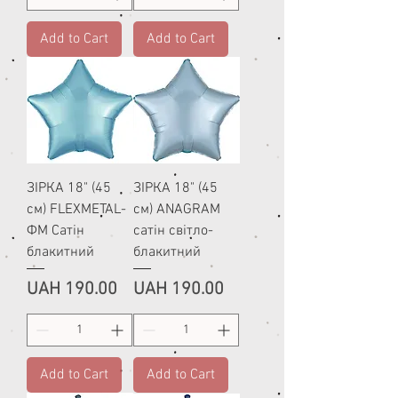
Add to Cart
Add to Cart
ЗІРКА 18" (45
ЗІРКА 18" (45
см) FLEXMETAL-
см) ANAGRAM
ФМ Сатін
сатін світло-
блакитний
блакитний
Price
Price
UAH 190.00
UAH 190.00
Add to Cart
Add to Cart