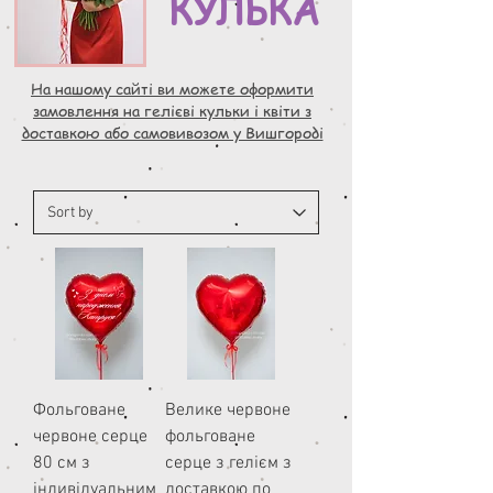
КУЛЬКА
На нашому сайті ви можете оформити
замовлення на гелієві кульки і квіти з
доставкою або самовивозом у Вишгороді
Фольговане
Велике червоне
червоне серце
фольговане
80 см з
серце з гелієм з
індивідуальним
доставкою по