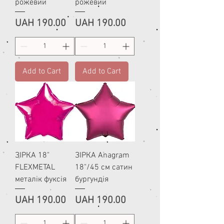
рожевий
рожевий
Price
Price
UAH 190.00
UAH 190.00
Add to Cart
Add to Cart
ЗІРКА 18"
ЗІРКА Anagram
FLEXMETAL
18"/45 см сатин
металік фуксія
бургундія
Price
Price
UAH 190.00
UAH 190.00