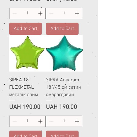
Add to Cart
Add to Cart
ЗІРКА 18"
ЗІРКА Anagram
FLEXMETAL
18"/45 см сатин
металік лайм
смарагдовий
Price
Price
UAH 190.00
UAH 190.00
Add to Cart
Add to Cart