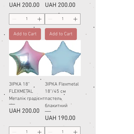
Price
Price
UAH 200.00
UAH 200.00
Add to Cart
Add to Cart
ЗІРКА 18"
ЗІРКА Flexmetal
FLEXMETAL
18"/45 см
Металік градієнт
пастель
блакитний
Price
UAH 200.00
Price
UAH 190.00