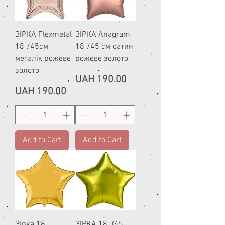
ЗІРКА Flexmetal
ЗІРКА Anagram
18"/45см
18"/45 см сатин
металік рожеве
рожеве золото
золото
Price
UAH 190.00
Price
UAH 190.00
Add to Cart
Add to Cart
Зірка 18"
ЗІРКА 18" (45