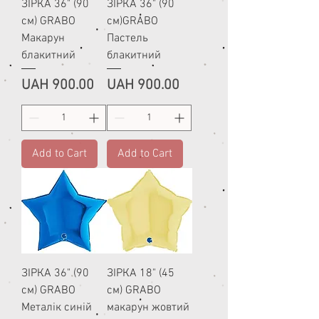
ЗІРКА 36" (90
ЗІРКА 36" (90
см) GRABO
см)GRABO
Макарун
Пастель
блакитний
блакитний
Price
Price
UAH 900.00
UAH 900.00
Add to Cart
Add to Cart
ЗІРКА 36" (90
ЗІРКА 18" (45
см) GRABO
см) GRABO
Металік синій
макарун жовтий