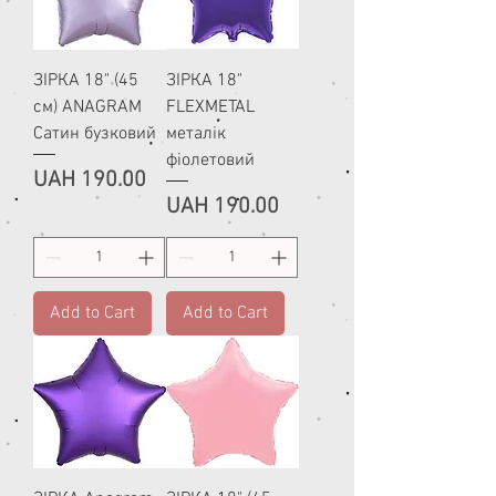
ЗІРКА 18" (45
ЗІРКА 18"
см) ANAGRAM
FLEXMETAL
Сатин бузковий
металік
фіолетовий
Price
UAH 190.00
Price
UAH 190.00
Add to Cart
Add to Cart