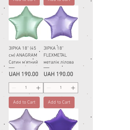
ЗІРКА 18" (45
ЗІРКА 18"
см) ANAGRAM
FLEXMETAL
Сатин м'ятний
металік лілова
Price
Price
UAH 190.00
UAH 190.00
Add to Cart
Add to Cart