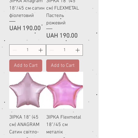
ЗІРКА Anagram
ЗІРКА 18" (45
18"/45 см сатин
см) FLEXMETAL
фіолетовий
Пастель
рожевий
Price
UAH 190.00
Price
UAH 190.00
Add to Cart
Add to Cart
ЗІРКА 18" (45
ЗІРКА Flexmetal
см) ANAGRAM
18"/45 см
Сатин світло-
металік