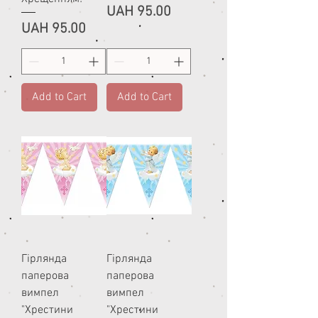
Price
UAH 95.00
Price
UAH 95.00
Add to Cart
Add to Cart
Гірлянда
Гірлянда
паперова
паперова
вимпел
вимпел
"Хрестини
"Хрестини