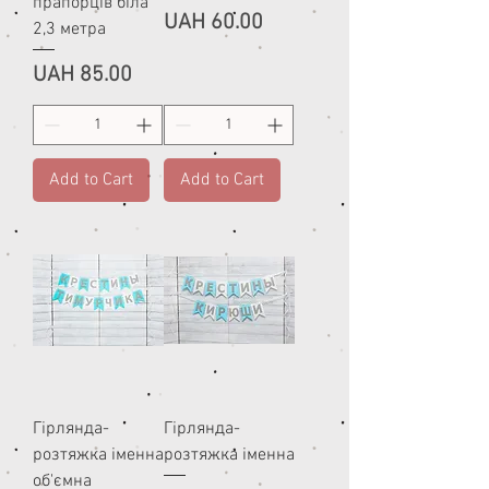
прапорців біла
Price
UAH 60.00
2,3 метра
Price
UAH 85.00
Add to Cart
Add to Cart
Гірлянда-
Гірлянда-
розтяжка іменна
розтяжка іменна
об'ємна