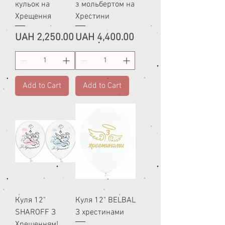
кульок на
з мольбертом на
Хрещення
Хрестини
Price
Price
UAH 2,250.00
UAH 4,400.00
Add to Cart
Add to Cart
Куля 12"
Куля 12" BELBAL
SHAROFF З
З хрестинами
Хрещенням!