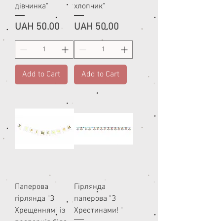
дівчинка"
хлопчик"
Price
Price
UAH 50.00
UAH 50.00
Add to Cart
Add to Cart
Паперова
Гірлянда
гірлянда "З
паперова "З
Хрещенням" із
Хрестинами! "