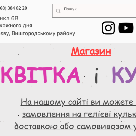
068) 384 82 20
енка 6В
, кожного дня
иєву, Вишгородському району
Магазин
КВІТКА
К
і
На нашому сайті ви можете
замовлення на гелієві кульки
доставкою або самовивозом 