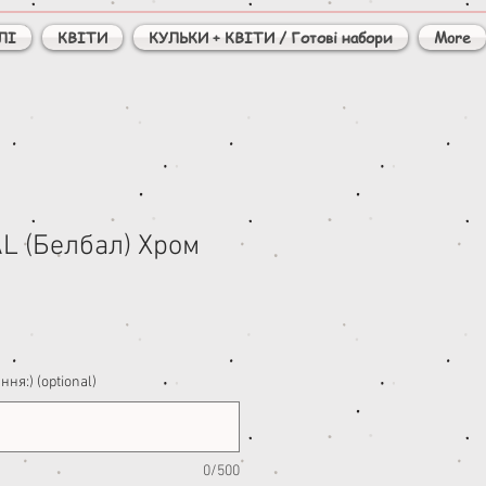
ЛІ
КВІТИ
КУЛЬКИ + КВІТИ / Готові набори
More
L (Белбал) Хром
ня:) (optional)
0/500