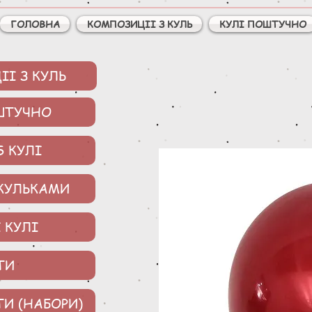
ГОЛОВНА
КОМПОЗИЦІІ З КУЛЬ
КУЛІ ПОШТУЧНО
І З КУЛЬ
ШТУЧНО
S КУЛІ
 КУЛЬКАМИ
 КУЛІ
ТИ
ТИ (НАБОРИ)