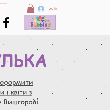
Log In
УЛЬКА
 оформити
 і квіти з
у Вишгороді