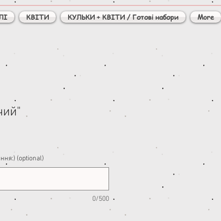
ЛІ
КВІТИ
КУЛЬКИ + КВІТИ / Готові набори
More
чий"
ня:) (optional)
0/500