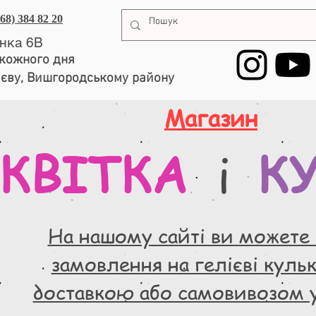
068) 384 82 20
енка 6В
, кожного дня
иєву, Вишгородському району
Магазин
КВІТКА
К
і
На нашому сайті ви можете
замовлення на гелієві кульки
доставкою або самовивозом 