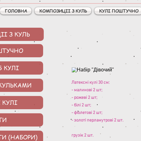
ГОЛОВНА
КОМПОЗИЦІІ З КУЛЬ
КУЛІ ПОШТУЧНО
І З КУЛЬ
ШТУЧНО
S КУЛІ
Латексні кулі 30 см:
 КУЛЬКАМИ
- малинові 2 шт;
- рожеві 2 шт;
 КУЛІ
- білі 2 шт;
- фіолетові 2 шт;
ТИ
- золоті перламутрові 2 шт.
грузік 2 шт.
ТИ (НАБОРИ)