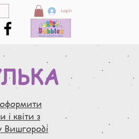
Log In
УЛЬКА
 оформити
 і квіти з
у Вишгороді