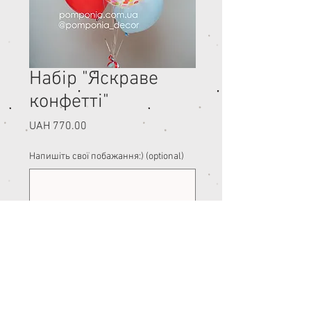
Набір "Яскраве
конфетті"
Price
UAH 770.00
Напишіть свої побажання:) (optional)
0/500
Quantity
*
Add to Cart