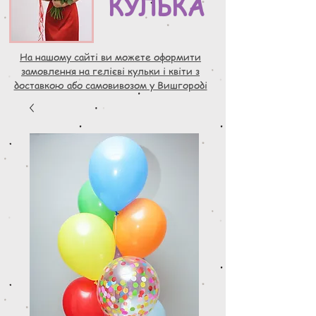
КУЛЬКА
На нашому сайті ви можете оформити
замовлення на гелієві кульки і квіти з
доставкою або самовивозом у Вишгороді