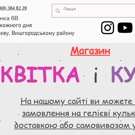
068) 384 82 20
енка 6В
, кожного дня
иєву, Вишгородському району
Магазин
КВІТКА
К
і
На нашому сайті ви можете
замовлення на гелієві кульки
доставкою або самовивозом 