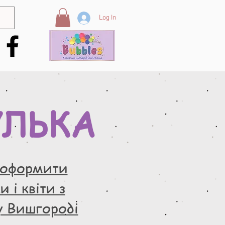
Log In
УЛЬКА
 оформити
 і квіти з
у Вишгороді