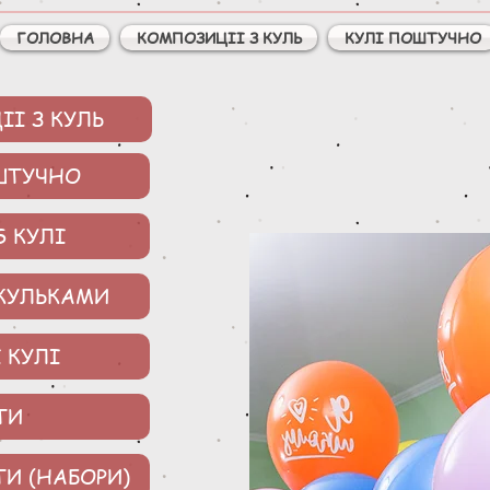
ГОЛОВНА
КОМПОЗИЦІІ З КУЛЬ
КУЛІ ПОШТУЧНО
І З КУЛЬ
ШТУЧНО
S КУЛІ
 КУЛЬКАМИ
 КУЛІ
ТИ
ТИ (НАБОРИ)