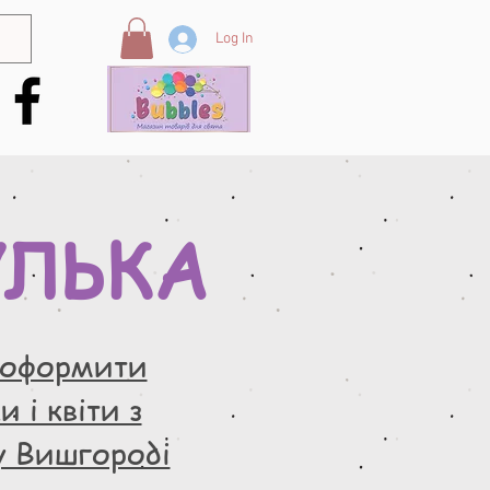
Log In
УЛЬКА
 оформити
 і квіти з
у Вишгороді