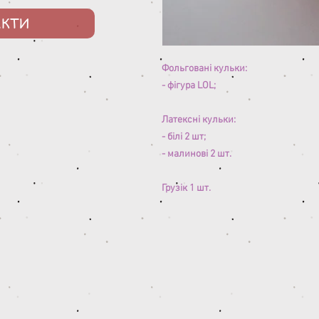
АКТИ
Фольговані кульки:
- фігура LOL;
Латексні кульки:
- білі 2 шт;
- малинові 2 шт.
Грузік 1 шт.