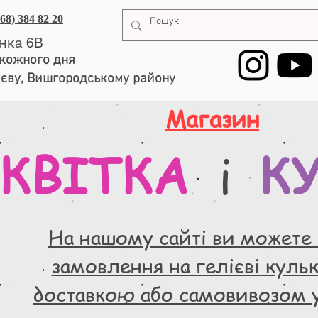
068) 384 82 20
енка 6В
, кожного дня
иєву, Вишгородському району
Магазин
КВІТКА
К
і
На нашому сайті ви можете
замовлення на гелієві кульки
доставкою або самовивозом 