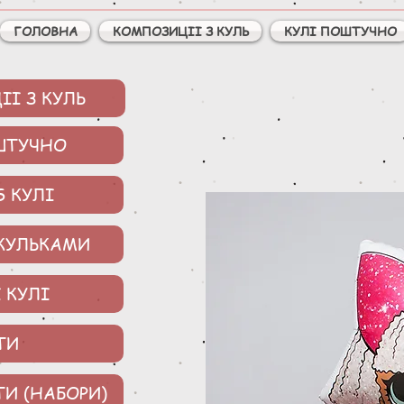
ГОЛОВНА
КОМПОЗИЦІІ З КУЛЬ
КУЛІ ПОШТУЧНО
І З КУЛЬ
ШТУЧНО
S КУЛІ
 КУЛЬКАМИ
 КУЛІ
ТИ
ТИ (НАБОРИ)