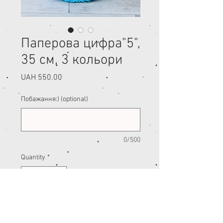
Паперова цифра"5",
35 см, 3 кольори
Price
UAH 550.00
Побажання:) (optional)
0/500
Quantity
*
Add to Cart