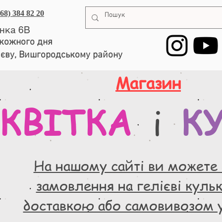
068) 384 82 20
енка 6В
, кожного дня
иєву, Вишгородському району
Магазин
КВІТКА
К
і
На нашому сайті ви можете
замовлення на гелієві кульки
доставкою або самовивозом 