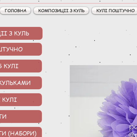
ГОЛОВНА
КОМПОЗИЦІІ З КУЛЬ
КУЛІ ПОШТУЧНО
І З КУЛЬ
ШТУЧНО
S КУЛІ
 КУЛЬКАМИ
 КУЛІ
ТИ
ТИ (НАБОРИ)