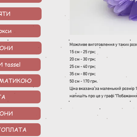
ЯТИ
окси
Можливе виготовлення у таких розм
ОНИ
15 см - 25 грн;
20 см - 30 грн;
 tassel
25 см - 40 грн;
35 см - 80 грн;
ЕМАТИКОЮ
50 см - 170 грн.
Ціна вказана за маленький розмір 15
ТА
напишіть про це у графі "Побажання
ЗОНИ
/ОПЛАТА