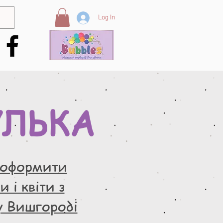
Log In
УЛЬКА
 оформити
 і квіти з
у Вишгороді