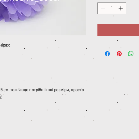
ірах:
 см, тож якщо потрібні інші розміри, просто
".