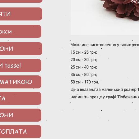
ЯТИ
окси
Можливе виготовлення у таких розм
ОНИ
15 см - 25 грн;
20 см - 30 грн;
 tassel
25 см - 40 грн;
35 см - 80 грн;
ЕМАТИКОЮ
50 см - 170 грн.
Ціна вказана за маленький розмір 15
ТА
напишіть про це у графі "Побажання
ЗОНИ
/ОПЛАТА