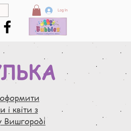
Log In
УЛЬКА
 оформити
 і квіти з
у Вишгороді