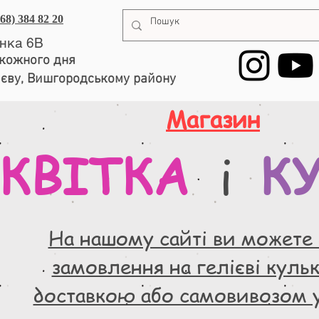
068) 384 82 20
енка 6В
, кожного дня
иєву, Вишгородському району
Магазин
КВІТКА
К
і
На нашому сайті ви можете
замовлення на гелієві кульки
доставкою або самовивозом 