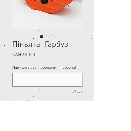
Піньята "Гарбуз"
Price
UAH 630.00
Напишіть свої побажання:) (optional)
0/500
Quantity
*
Add to Cart