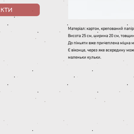
АКТИ
Матеріал: картон, крепований папір
Висота 25 см, ширина 20 см, товщин
До піньяти вже причеплена міцна м
Є віконце, через яке всередину мож
маленьки кульки.