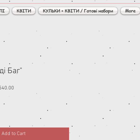
ЛІ
КВІТИ
КУЛЬКИ + КВІТИ / Готові набори
More
ді Баг"
ar
Sale
540.00
Price
Add to Cart