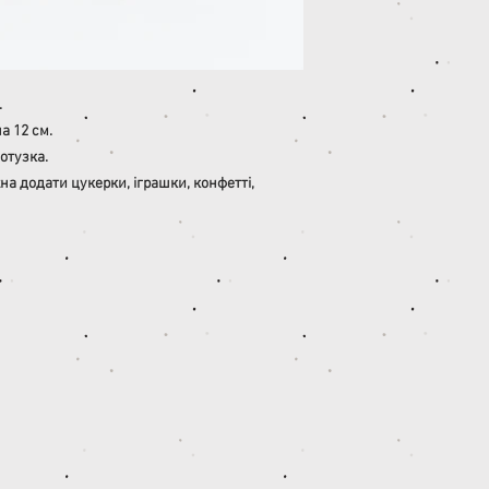
.
а 12 см.
отузка.
на додати цукерки, іграшки, конфетті,