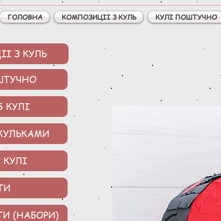
ГОЛОВНА
КОМПОЗИЦІІ З КУЛЬ
КУЛІ ПОШТУЧНО
І З КУЛЬ
ШТУЧНО
S КУЛІ
 КУЛЬКАМИ
 КУЛІ
ТИ
ТИ (НАБОРИ)