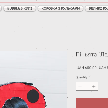
BUBBLES КУЛІ
КОРОБКА З КУЛЬКАМИ
ВЕЛИКІ КУ
Піньята "Ле
Regul
 UAH 600.00 
UAH 
Price
Quantity
*