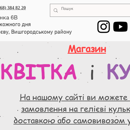
068) 384 82 20
енка 6В
, кожного дня
иєву, Вишгородському району
Магазин
КВІТКА
К
і
На нашому сайті ви можете
замовлення на гелієві кульки
доставкою або самовивозом 