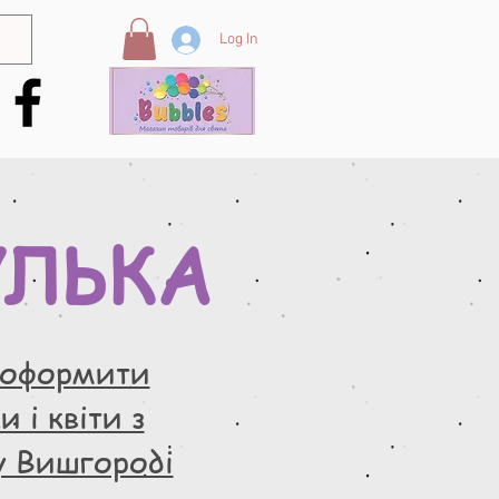
Log In
УЛЬКА
 оформити
 і квіти з
у Вишгороді