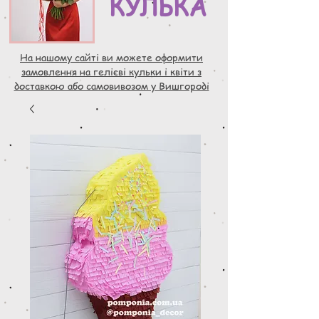
КУЛЬКА
На нашому сайті ви можете оформити
замовлення на гелієві кульки і квіти з
доставкою або самовивозом у Вишгороді